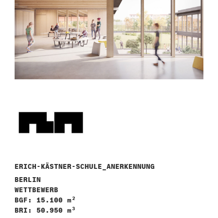
n
ERICH-KÄSTNER-SCHULE_ANERKENNUNG
BERLIN
WETTBEWERB
BGF: 15.100 m²
BRI: 50.950 m³