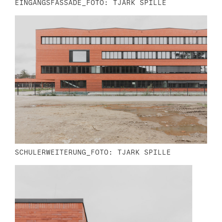
EINGANGSFASSADE_FOTO: TJARK SPILLE
n
SCHULERWEITERUNG_FOTO: TJARK SPILLE