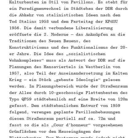
Kulturbauten im Stil von Pavillons. Es steht für
ein Paradigmenwechsel im Städtebau der DDR durch
die Abkehr von stalinistischen Ideen nach dem
Tod Stalins 1953 und dem Parteitag der KPdSU
1956. Die damit verbundene Liberalisierung
eröffnete die 2. Moderne – das Anknüpfen an die
Traditionen des Neuen Bauens, des
Konstruktivismus und des Funktionalismus der 20-
er Jahre. Die Idee des „sozialistischen
Wohnkomplexes“ muss als Antwort der DDR auf die
Planungen des Hansaviertels in Westberlin von
1957, also Teil der Auseinandersetzung im Kalten
Krieg – ein Stück „gebaute Ideologie“ gelesen
werden. Im Planungsbereich wurde der Straßenraum
der Allee durch 10-geschossige Plattenbauten des
Typs QP59 städtebaulich auf eine Breite von 120m
gefasst. Dem städtebaulichen Entwurf von 1959
folgend, verengen geplante Pavillonbebauungen
diesen Straßenraum partiell auf ca. 72m und
fasst so die als „Cour d’honneur“ vorgesehenen
Grünflächen vor den Hauseingängen der
Plattenbauten. Der Masterpan wurde jedoch nicht