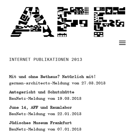
T
o
g
INTERNET PUBLIKATIONEN 2013
g
l
e
Mit und ohne Bethaus? Natürlich mit!
n
german-architects-Meldung vom 27.03.2013
a
Amtsgericht und Schutzhütte
v
BauNetz-Meldung vom 19.03.2013
i
g
June 14, AFF und Raumlabor
a
BauNetz-Meldung vom 22.01.2013
t
Jüdisches Museum Frankfurt
i
BauNetz-Meldung vom 07.01.2013
o