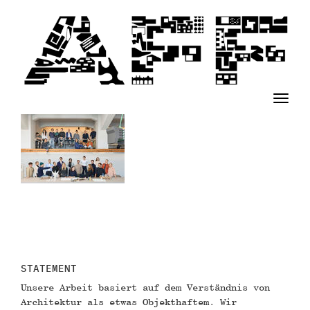
T
o
g
g
l
e
n
a
v
i
g
a
STATEMENT
t
Unsere Arbeit basiert auf dem Verständnis von
i
Architektur als etwas Objekthaftem. Wir
o