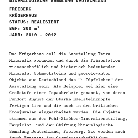
MINERALOGISCHE SAMMLUNG DEUTSCHLAND
FREIBERG
KRÜGERHAUS
STATUS: REALISIERT
BGF: 300 m²
JAHR: 2010 – 2012
Das Krügerhaus soll die Ausstellung Terra
Mineralia abrunden und durch die Präsentation
wissenschaftlich und historisch bedeutender
Minerale, Schmucksteine und georelevanter
Objekte aus Deutschland das ”i-Tüpfelchen“ der
Ausstellung sein. Als Beispiel sei hier eine
Großstufe einer Topasbrekzie genannt, von deren
Fundort August der Starke Edelsteinknöpfe
fertigen lies und die auch in den britischen
Kronjuwelen eingearbeitet wurden. Die Objekte
stammen aus der Pohl-Ströher-Mineralienstiftung,
Ferpicloz, und der Stiftung Mineralogische
Sammlung Deutschland, Freiberg. Sie werden auch
durch Exponate der Geowissenschaftlichen