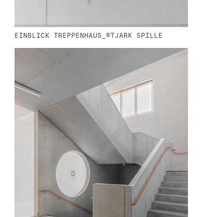
EINBLICK TREPPENHAUS_©TJARK SPILLE