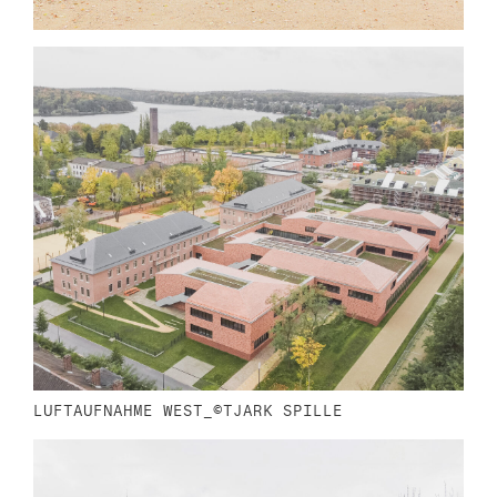
n
LUFTAUFNAHME WEST_©TJARK SPILLE