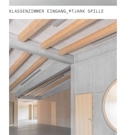
KLASSENZIMMER EINGANG_©TJARK SPILLE