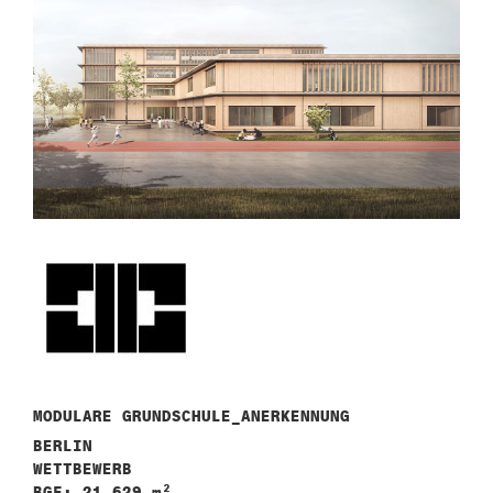
n
MODULARE GRUNDSCHULE_ANERKENNUNG
BERLIN
WETTBEWERB
BGF: 21.629 m²