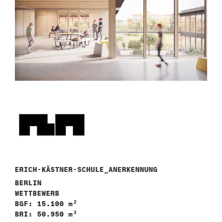
n
ERICH-KÄSTNER-SCHULE_ANERKENNUNG
BERLIN
WETTBEWERB
BGF: 15.100 m²
BRI: 50.950 m³