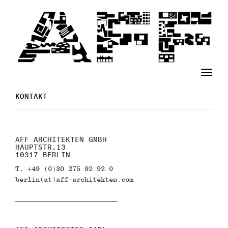
T
o
g
KONTAKT
g
l
e
n
AFF ARCHITEKTEN GMBH
HAUPTSTR.13
a
10317 BERLIN
v
T. +49 (0)30 275 92 92 0
i
berlin(at)aff-architekten.com
g
a
–––––––––––––––––––––––––
t
i
o