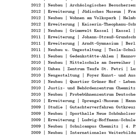
2012 | Neubau | Archäologisches Besucherzen
2012 | Erweiterung | Jüdisches Museum | Fra
2012 | Neubau | Wohnen am Volkspark | Helmb
2012 | Erweiterung | Kaiserin-Theophanu-Sch
2012 | Neubau | Grimmwelt Kassel | Kassel |
2011 | Erweiterung | Johann-Strauß-Grundsch
2011 | Erweiterung | Arndt-Gymnasium | Berl
2011 | Neubau u. Umgestaltung | Tesla-Schul
2011 | Neubau | Gedenkstätte-Ahlem | Hannov
2010 | Neubau | Mittelschule am Seeweiher |
2010 | Umbau | Zentrum Taufe St. Petri | Lu
2010 | Neugestaltung | Foyer Kunst- und Aus
2010 | Neubau | Quartier Grüner Hof - Leben
2010 | Justiz- und Behördenzentrum Chemnitz
2010 | Neubau | Probebühnenzentrum Deutsche
2010 | Erweiterung | Sprengel-Museum | Hann
2009 | Studie | Gutachterverfahren Ostkreuz
2009 | Neubau | Sporthalle Neue Schönholzer
2009 | Erweiterung | Ludwig-Hoffmann-Schule
2009 | Neubau | Schulcampus Chemnitz | 4. P
2009 | Neubau | Internationales Weiterbildu