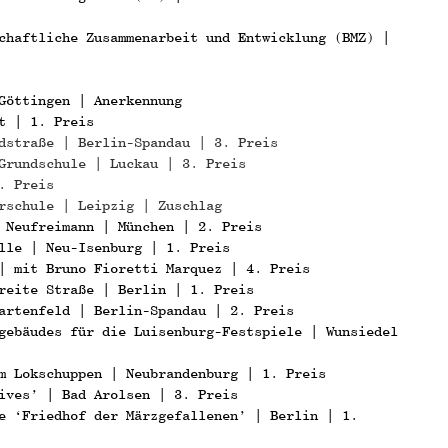
chaftliche Zusammenarbeit und Entwicklung (BMZ) |
Göttingen | Anerkennung
t | 1. Preis
dstraße | Berlin-Spandau | 3. Preis
Grundschule | Luckau | 3. Preis
. Preis
rschule | Leipzig | Zuschlag
 Neufreimann | München | 2. Preis
lle | Neu-Isenburg | 1. Preis
| mit Bruno Fioretti Marquez | 4. Preis
reite Straße | Berlin | 1. Preis
artenfeld | Berlin-Spandau | 2. Preis
gebäudes für die Luisenburg-Festspiele | Wunsiedel
m Lokschuppen | Neubrandenburg | 1. Preis
ives’ | Bad Arolsen | 3. Preis
e ‘Friedhof der Märzgefallenen’ | Berlin | 1.